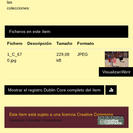
las
colecciones:
Ficheros en este ítem:
Fichero
Descripción
Tamaño
Formato
1_C_67
229,08
JPEG
0.jpg
kB
Visualizar/Abrir
Mostrar el registro Dublin Core completo del ítem
Este ítem está sujeto a una licencia Creative Commons
Licencia Creative Commons