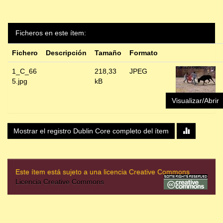
Ficheros en este ítem:
Fichero
Descripción
Tamaño
Formato
1_C_66
218,33
JPEG
5.jpg
kB
Visualizar/Abrir
Mostrar el registro Dublin Core completo del ítem
Este ítem está sujeto a una licencia Creative Commons
Licencia Creative Commons