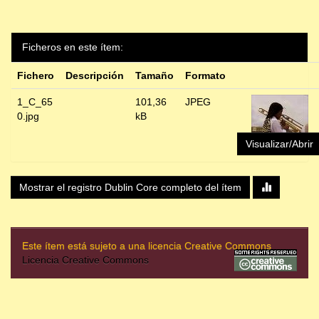
Ficheros en este ítem:
Fichero
Descripción
Tamaño
Formato
1_C_65
101,36
JPEG
0.jpg
kB
Visualizar/Abrir
Mostrar el registro Dublin Core completo del ítem
Este ítem está sujeto a una licencia Creative Commons
Licencia Creative Commons