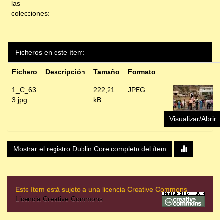
las
colecciones:
Ficheros en este ítem:
Fichero
Descripción
Tamaño
Formato
1_C_63
222,21
JPEG
3.jpg
kB
Visualizar/Abrir
Mostrar el registro Dublin Core completo del ítem
Este ítem está sujeto a una licencia Creative Commons
Licencia Creative Commons