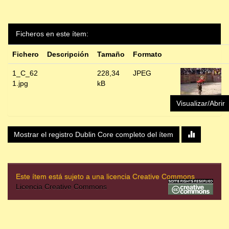
Ficheros en este ítem:
Fichero
Descripción
Tamaño
Formato
1_C_62
228,34
JPEG
1.jpg
kB
Visualizar/Abrir
Mostrar el registro Dublin Core completo del ítem
Este ítem está sujeto a una licencia Creative Commons
Licencia Creative Commons