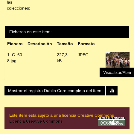
las
colecciones:
Ficheros en este ítem:
Fichero
Descripción
Tamaño
Formato
1_C_60
227,3
JPEG
8.jpg
kB
Visualizar/Abrir
Mostrar el registro Dublin Core completo del ítem
Este ítem está sujeto a una licencia Creative Commons
Licencia Creative Commons