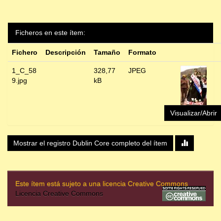
Ficheros en este ítem:
Fichero
Descripción
Tamaño
Formato
1_C_58
328,77
JPEG
9.jpg
kB
Visualizar/Abrir
Mostrar el registro Dublin Core completo del ítem
Este ítem está sujeto a una licencia Creative Commons
Licencia Creative Commons