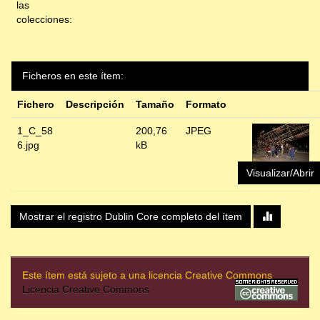
las
colecciones:
Ficheros en este ítem:
Fichero
Descripción
Tamaño
Formato
1_C_58
200,76
JPEG
6.jpg
kB
Visualizar/Abrir
Mostrar el registro Dublin Core completo del ítem
Este ítem está sujeto a una licencia Creative Commons
Licencia Creative Commons