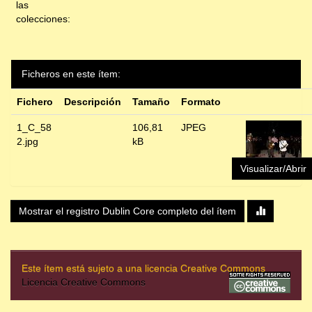
las
colecciones:
Ficheros en este ítem:
Fichero
Descripción
Tamaño
Formato
1_C_58
106,81
JPEG
2.jpg
kB
Visualizar/Abrir
Mostrar el registro Dublin Core completo del ítem
Este ítem está sujeto a una licencia Creative Commons
Licencia Creative Commons