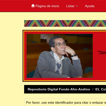
Página de inicio
Listar
Ayuda
Skip
navigation
"Se
Repositorio Digital Fondo Afro-Andino
01. Co
Por favor, use este identificador para citar o enlazar 