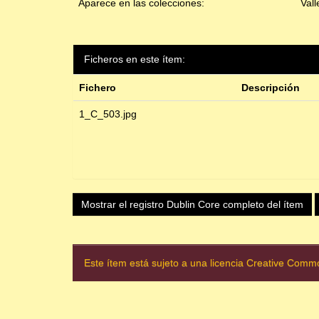
Aparece en las colecciones:
Vall
Ficheros en este ítem:
Fichero
Descripción
1_C_503.jpg
Mostrar el registro Dublin Core completo del ítem
Este ítem está sujeto a una licencia Creative Com