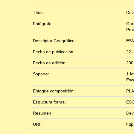
Título :
Dev
Fotógrafo:
Gar
Pro
Descriptor Geográfico :
ES
Fecha de publicación :
22-
Fecha de edición:
200
Soporte:
1 fo
Esc
Enfoque composición:
PL
Estructura formal:
ES
Resumen :
Dev
URI :
htt