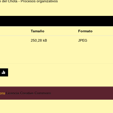
e del Chota - Procesos organizativos
Tamaño
Formato
250,28 kB
JPEG
mons
Licencia Creative Commons