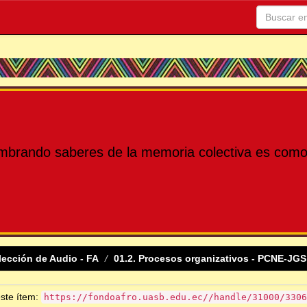
mbrando saberes de la memoria colectiva es como 
lección de Audio - FA
01.2. Procesos organizativos - PCNE-JGS
este ítem:
https://fondoafro.uasb.edu.ec//handle/31000/3306