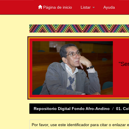
Página de inicio
Listar
Ayuda
Skip
navigation
"Se
Repositorio Digital Fondo Afro-Andino
01. Co
Por favor, use este identificador para citar o enlazar 