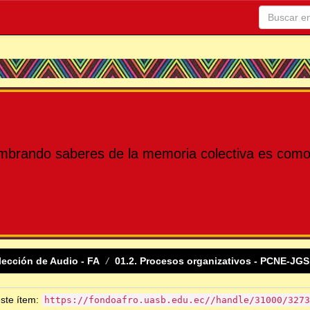
mbrando saberes de la memoria colectiva es como 
lección de Audio - FA
01.2. Procesos organizativos - PCNE-JGS
este ítem:
https://fondoafro.uasb.edu.ec//handle/31000/3273