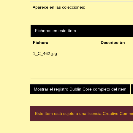
Aparece en las colecciones:
Ficheros en este ítem:
Fichero
Descripción
1_C_462.jpg
Mostrar el registro Dublin Core completo del ítem
Este ítem está sujeto a una licencia Creative Com