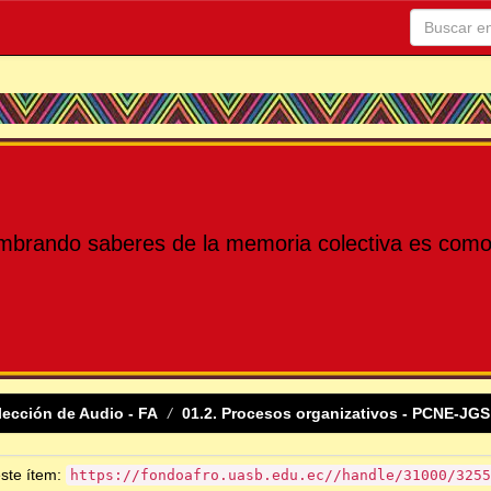
mbrando saberes de la memoria colectiva es como 
lección de Audio - FA
01.2. Procesos organizativos - PCNE-JGS
este ítem:
https://fondoafro.uasb.edu.ec//handle/31000/3255