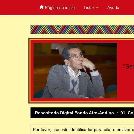
Página de inicio
Listar
Ayuda
Skip
navigation
"Se
Repositorio Digital Fondo Afro-Andino
01. Co
Por favor, use este identificador para citar o enlazar 