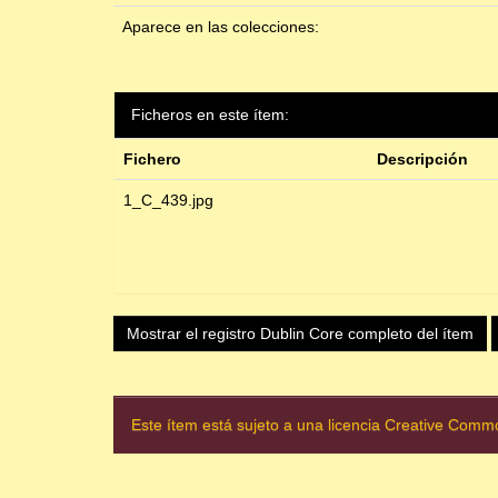
Aparece en las colecciones:
Ficheros en este ítem:
Fichero
Descripción
1_C_439.jpg
Mostrar el registro Dublin Core completo del ítem
Este ítem está sujeto a una licencia Creative Com