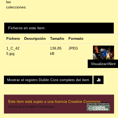
las
colecciones:
Ficheros en este ítem:
Fichero
Descripción
Tamaño
Formato
1_C_42
136,85
JPEG
5.jpg
kB
Visualizar/Abrir
Mostrar el registro Dublin Core completo del ítem
Este ítem está sujeto a una licencia Creative Commons
Licencia Creative Commons