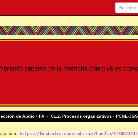
mbrando saberes de la memoria colectiva es como 
lección de Audio - FA
01.2. Procesos organizativos - PCNE-JGS
este ítem:
https://fondoafro.uasb.edu.ec//handle/31000/3211