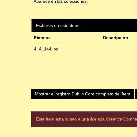
Aparece en las colecciones:
Ficheros en este ítem:
Fichero
Descripción
4_A_144.jpg
Mostrar el registro Dublin Core completo del ítem
Este ítem está sujeto a una licencia Creative Com