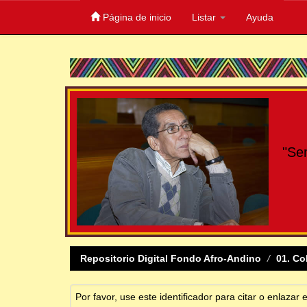
Página de inicio
Listar
Ayuda
Skip
navigation
"Se
Repositorio Digital Fondo Afro-Andino
01. Co
Por favor, use este identificador para citar o enlazar 