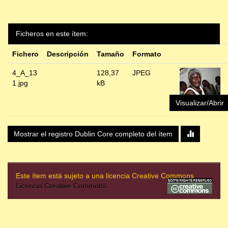
Ficheros en este ítem:
Fichero
Descripción
Tamaño
Formato
4_A_13
128,37
JPEG
1.jpg
kB
Visualizar/Abrir
Mostrar el registro Dublin Core completo del ítem
Este ítem está sujeto a una licencia Creative Commons
Licencia Creative Commons