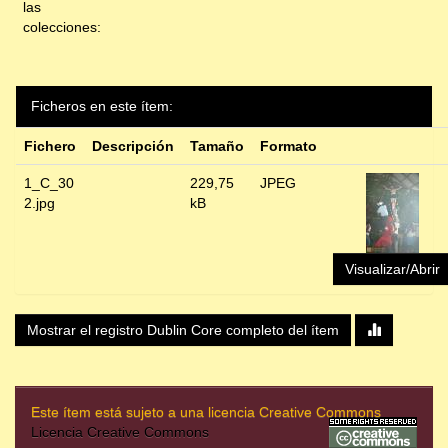
las
colecciones:
Ficheros en este ítem:
Fichero
Descripción
Tamaño
Formato
1_C_30
229,75
JPEG
2.jpg
kB
Visualizar/Abrir
Mostrar el registro Dublin Core completo del ítem
Este ítem está sujeto a una licencia Creative Commons
Licencia Creative Commons