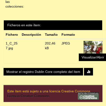
las
colecciones:
Ficheros en este ítem:
Fichero
Descripción
Tamaño
Formato
1_C_25
202,46
JPEG
7.jpg
kB
Visualizar/Abrir
Mostrar el registro Dublin Core completo del ítem
Este ítem está sujeto a una licencia Creative Commons
Licencia Creative Commons