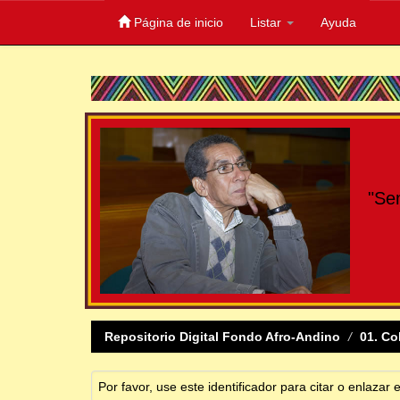
Página de inicio
Listar
Ayuda
Skip
navigation
"Se
Repositorio Digital Fondo Afro-Andino
01. Co
Por favor, use este identificador para citar o enlazar 