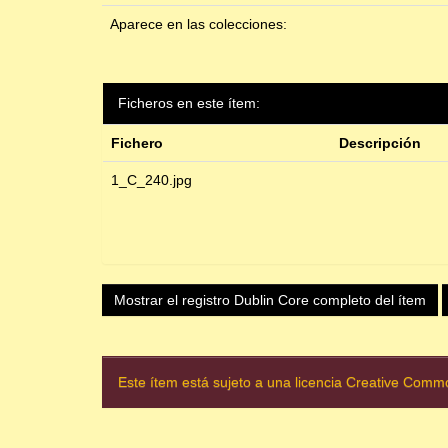
Aparece en las colecciones:
Ficheros en este ítem:
Fichero
Descripción
1_C_240.jpg
Mostrar el registro Dublin Core completo del ítem
Este ítem está sujeto a una licencia Creative Com