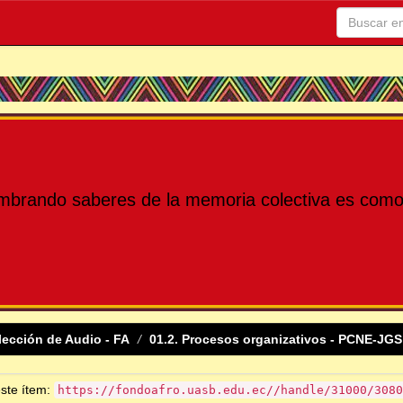
mbrando saberes de la memoria colectiva es como 
lección de Audio - FA
01.2. Procesos organizativos - PCNE-JGS
este ítem:
https://fondoafro.uasb.edu.ec//handle/31000/3080