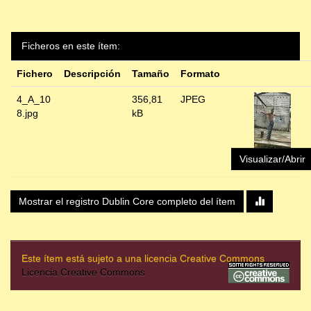
Ficheros en este ítem:
Fichero
Descripción
Tamaño
Formato
4_A_10
356,81
JPEG
8.jpg
kB
Visualizar/Abrir
Mostrar el registro Dublin Core completo del ítem
Este ítem está sujeto a una licencia Creative Commons
Licencia Creative Commons