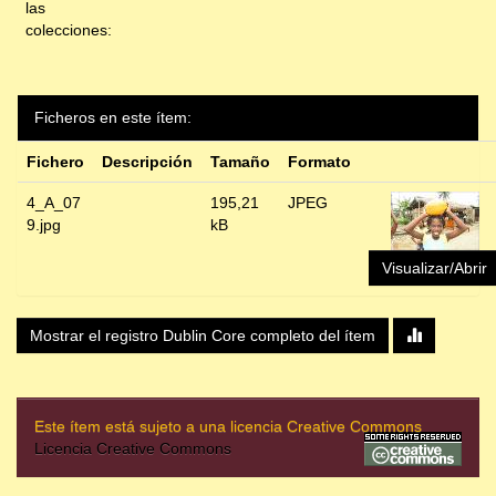
las
colecciones:
Ficheros en este ítem:
Fichero
Descripción
Tamaño
Formato
4_A_07
195,21
JPEG
9.jpg
kB
Visualizar/Abrir
Mostrar el registro Dublin Core completo del ítem
Este ítem está sujeto a una licencia Creative Commons
Licencia Creative Commons