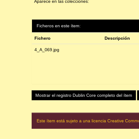
Aparece en las colecciones:
Ficheros en este ítem:
Fichero
Descripción
4_A_069.jpg
Mostrar el registro Dublin Core completo del ítem
Este ítem está sujeto a una licencia Creative Com