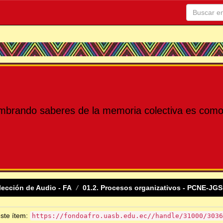
mbrando saberes de la memoria colectiva es como 
lección de Audio - FA
01.2. Procesos organizativos - PCNE-JGS
este ítem:
https://fondoafro.uasb.edu.ec//handle/31000/3036