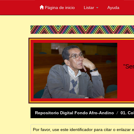
Página de inicio
Listar
Ayuda
Skip
navigation
"Se
Repositorio Digital Fondo Afro-Andino
01. Co
Por favor, use este identificador para citar o enlazar 