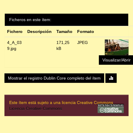
Ficheros en este ítem:
Fichero
Descripción
Tamaño
Formato
4_A_03
171,25
JPEG
9.jpg
kB
Visualizar/Abrir
Mostrar el registro Dublin Core completo del ítem
Este ítem está sujeto a una licencia Creative Commons
Licencia Creative Commons