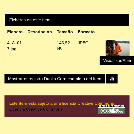
Ficheros en este ítem:
Fichero
Descripción
Tamaño
Formato
4_A_01
146,52
JPEG
7.jpg
kB
Visualizar/Abrir
Mostrar el registro Dublin Core completo del ítem
Este ítem está sujeto a una licencia Creative Commons
Licencia Creative Commons