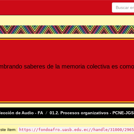
mbrando saberes de la memoria colectiva es como 
lección de Audio - FA
01.2. Procesos organizativos - PCNE-JGS
este ítem:
https://fondoafro.uasb.edu.ec//handle/31000/2965