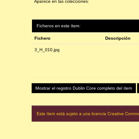
Aparece en las colecciones:
Ficheros en este ítem:
Fichero
Descripción
3_H_010.jpg
Mostrar el registro Dublin Core completo del ítem
Este ítem está sujeto a una licencia Creative Com