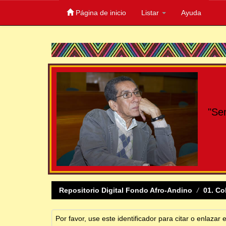
Página de inicio
Listar
Ayuda
Skip
navigation
"Se
Repositorio Digital Fondo Afro-Andino
01. Co
Por favor, use este identificador para citar o enlazar 