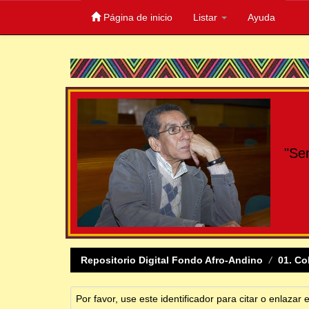
Página de inicio
Listar
Ayuda
Skip
navigation
"Se
Repositorio Digital Fondo Afro-Andino
01. Co
Por favor, use este identificador para citar o enlazar 