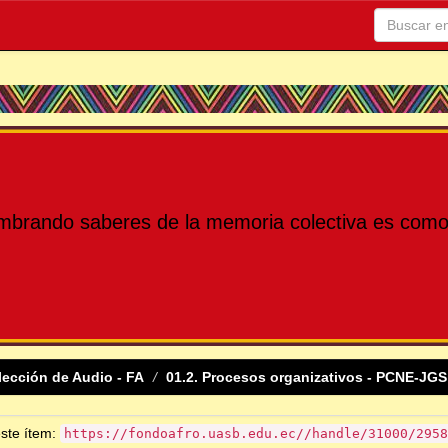
mbrando saberes de la memoria colectiva es como 
lección de Audio - FA
01.2. Procesos organizativos - PCNE-JGS
este ítem:
https://fondoafro.uasb.edu.ec//handle/31000/2958