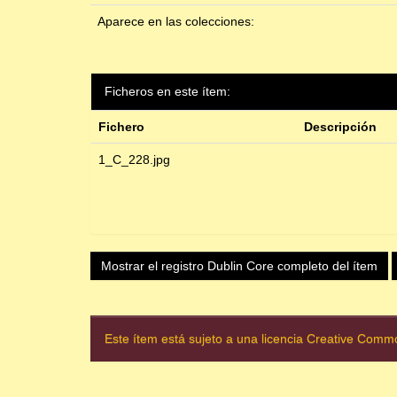
Aparece en las colecciones:
Ficheros en este ítem:
Fichero
Descripción
1_C_228.jpg
Mostrar el registro Dublin Core completo del ítem
Este ítem está sujeto a una licencia Creative Com