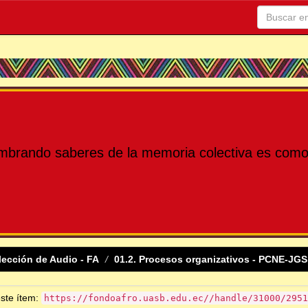
mbrando saberes de la memoria colectiva es como 
lección de Audio - FA
01.2. Procesos organizativos - PCNE-JGS
este ítem:
https://fondoafro.uasb.edu.ec//handle/31000/2951