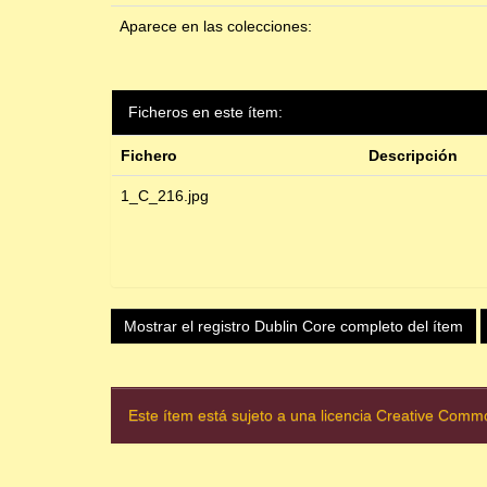
Aparece en las colecciones:
Ficheros en este ítem:
Fichero
Descripción
1_C_216.jpg
Mostrar el registro Dublin Core completo del ítem
Este ítem está sujeto a una licencia Creative Com