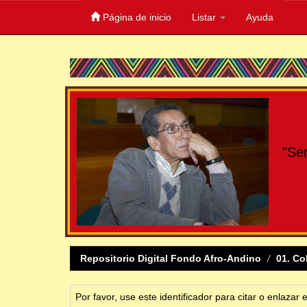
Página de inicio
Listar
Ayuda
Skip
navigation
"Se
Repositorio Digital Fondo Afro-Andino
01. Co
Por favor, use este identificador para citar o enlazar 