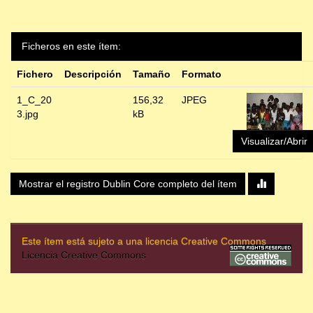
Ficheros en este ítem:
Fichero
Descripción
Tamaño
Formato
1_C_20
156,32
JPEG
3.jpg
kB
Visualizar/Abrir
Mostrar el registro Dublin Core completo del ítem
Este ítem está sujeto a una licencia Creative Commons
Licencia Creative Commons