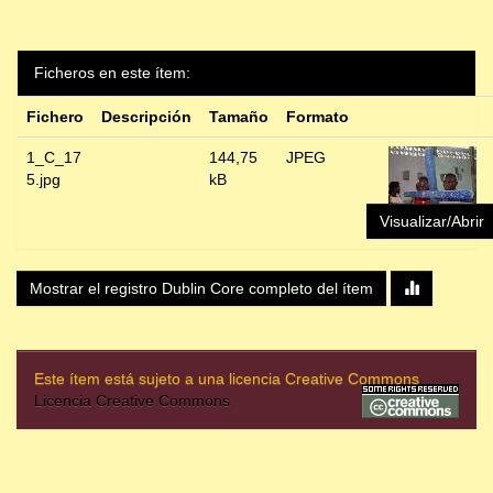
Ficheros en este ítem:
Fichero
Descripción
Tamaño
Formato
1_C_17
144,75
JPEG
5.jpg
kB
Visualizar/Abrir
Mostrar el registro Dublin Core completo del ítem
Este ítem está sujeto a una licencia Creative Commons
Licencia Creative Commons