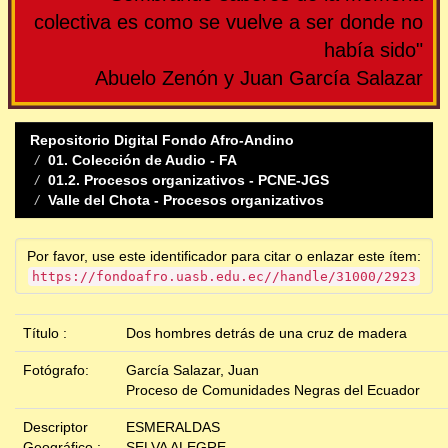
colectiva es como se vuelve a ser donde no
había sido"
Abuelo Zenón y Juan García Salazar
Repositorio Digital Fondo Afro-Andino
01. Colección de Audio - FA
01.2. Procesos organizativos - PCNE-JGS
Valle del Chota - Procesos organizativos
Por favor, use este identificador para citar o enlazar este ítem:
https://fondoafro.uasb.edu.ec//handle/31000/2923
Título :
Dos hombres detrás de una cruz de madera
Fotógrafo:
García Salazar, Juan
Proceso de Comunidades Negras del Ecuador
Descriptor
ESMERALDAS
Geográfico :
SELVA ALEGRE