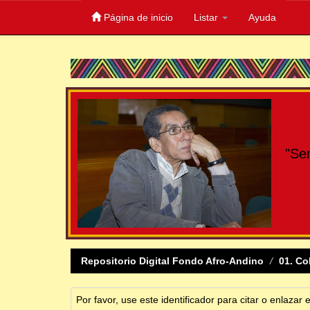
Página de inicio
Listar
Ayuda
Skip
navigation
"Se
Repositorio Digital Fondo Afro-Andino
01. Co
Por favor, use este identificador para citar o enlazar 