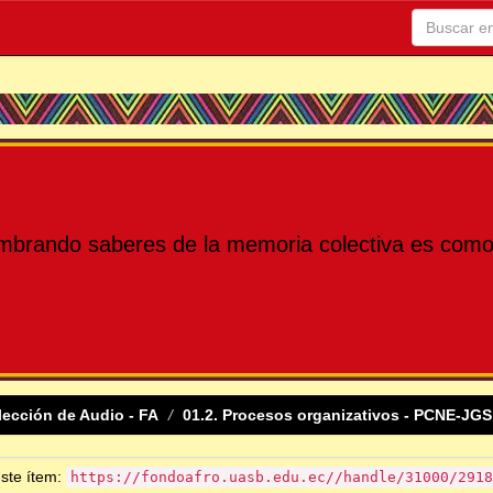
mbrando saberes de la memoria colectiva es como 
lección de Audio - FA
01.2. Procesos organizativos - PCNE-JGS
este ítem:
https://fondoafro.uasb.edu.ec//handle/31000/2918