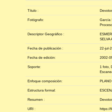
Título :
Devotos
Fotógrafo:
García 
Proces
Descriptor Geográfico :
ESMER
SELVA
Fecha de publicación :
22-jul-
Fecha de edición:
2002-0
Soporte:
1 foto, 
Escanea
Enfoque composición:
PLANO
Estructura formal:
ESCEN
Resumen :
Devotos
URI :
https:/