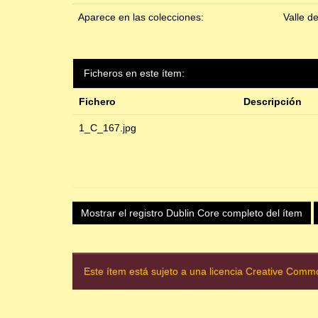
Aparece en las colecciones:
Valle d
Ficheros en este ítem:
Fichero
Descripción
1_C_167.jpg
Mostrar el registro Dublin Core completo del ítem
Este ítem está sujeto a una licencia Creative Com