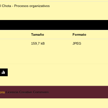
el Chota - Procesos organizativos
Tamaño
Formato
159,7 kB
JPEG
mons
Licencia Creative Commons