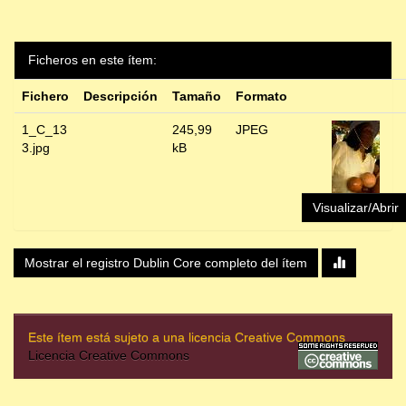
Ficheros en este ítem:
Fichero
Descripción
Tamaño
Formato
1_C_13
245,99
JPEG
3.jpg
kB
Visualizar/Abrir
Mostrar el registro Dublin Core completo del ítem
Este ítem está sujeto a una licencia Creative Commons
Licencia Creative Commons