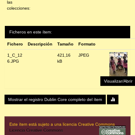
las
colecciones:
Ficheros en este ítem:
Fichero
Descripción
Tamaño
Formato
1_C_12
421,16
JPEG
6.JPG
kB
Visualizar/Abrir
Mostrar el registro Dublin Core completo del ítem
Este ítem está sujeto a una licencia Creative Commons
Licencia Creative Commons