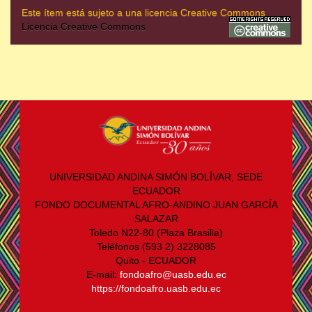
Este ítem está sujeto a una licencia Creative Commons
Licencia Creative Commons
UNIVERSIDAD ANDINA SIMÓN BOLÍVAR, SEDE
ECUADOR
FONDO DOCUMENTAL AFRO-ANDINO JUAN GARCÍA
SALAZAR
Toledo N22-80 (Plaza Brasilia)
Teléfonos (593 2) 3228085
Quito - ECUADOR
E-mail:
fondoafro@uasb.edu.ec
https://fondoafro.uasb.edu.ec