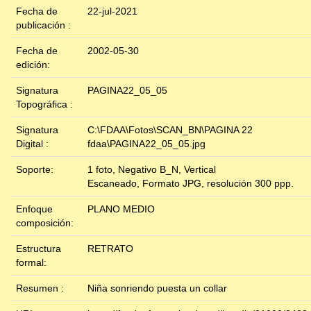
Fecha de
22-jul-2021
publicación :
Fecha de
2002-05-30
edición:
Signatura
PAGINA22_05_05
Topográfica :
Signatura
C:\FDAA\Fotos\SCAN_BN\PAGINA 22
Digital :
fdaa\PAGINA22_05_05.jpg
Soporte:
1 foto, Negativo B_N, Vertical
Escaneado, Formato JPG, resolución 300 ppp.
Enfoque
PLANO MEDIO
composición:
Estructura
RETRATO
formal:
Resumen :
Niña sonriendo puesta un collar