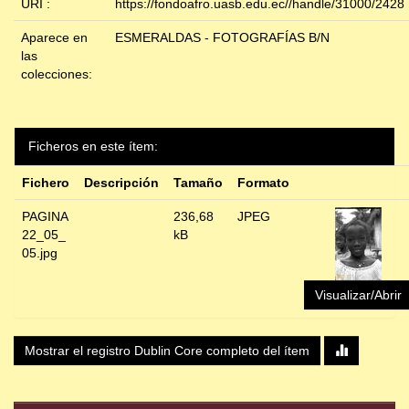
URI :
https://fondoafro.uasb.edu.ec//handle/31000/2428
Aparece en
ESMERALDAS - FOTOGRAFÍAS B/N
las
colecciones:
Ficheros en este ítem:
Fichero
Descripción
Tamaño
Formato
PAGINA
236,68
JPEG
22_05_
kB
05.jpg
Visualizar/Abrir
Mostrar el registro Dublin Core completo del ítem