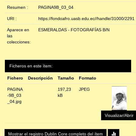
Resumen :
PAGINA9B_03_04
URI :
https://fondoafro.uasb.edu.ec//handle/31000/2291
Aparece en
ESMERALDAS - FOTOGRAFÍAS B/N
las
colecciones:
Ficheros en este ítem:
Fichero
Descripción
Tamaño
Formato
PAGINA
197,23
JPEG
-9B_03
kB
_04.jpg
Visualizar/Abrir
Mostrar el registro Dublin Core completo del ítem