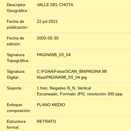
Descriptor
VALLE DEL CHOTA
Geográfico :
Fecha de
22-jul-2021
publicación :
Fecha de
2002-05-30
edición:
Signatura
PAGINA9B_03_04
Topográfica :
Signatura
C:\FDAA\Fotos\SCAN_BN\PAGINA 9B
Digital :
fdaa\PAGINA9B_03_04.jpg
Soporte:
1 foto, Negativo B_N, Vertical
Escaneado, Formato JPG, resolución 300 ppp.
Enfoque
PLANO MEDIO
composición:
Estructura
RETRATO
formal: