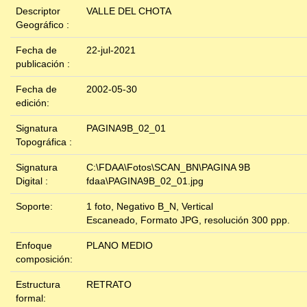
Descriptor
VALLE DEL CHOTA
Geográfico :
Fecha de
22-jul-2021
publicación :
Fecha de
2002-05-30
edición:
Signatura
PAGINA9B_02_01
Topográfica :
Signatura
C:\FDAA\Fotos\SCAN_BN\PAGINA 9B
Digital :
fdaa\PAGINA9B_02_01.jpg
Soporte:
1 foto, Negativo B_N, Vertical
Escaneado, Formato JPG, resolución 300 ppp.
Enfoque
PLANO MEDIO
composición:
Estructura
RETRATO
formal: