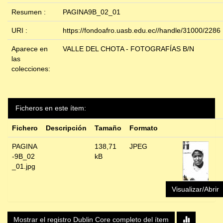
Resumen :
PAGINA9B_02_01
URI :
https://fondoafro.uasb.edu.ec//handle/31000/2286
Aparece en
VALLE DEL CHOTA - FOTOGRAFÍAS B/N
las
colecciones:
Ficheros en este ítem:
Fichero
Descripción
Tamaño
Formato
PAGINA
138,71
JPEG
-9B_02
kB
_01.jpg
Visualizar/Abrir
Mostrar el registro Dublin Core completo del ítem