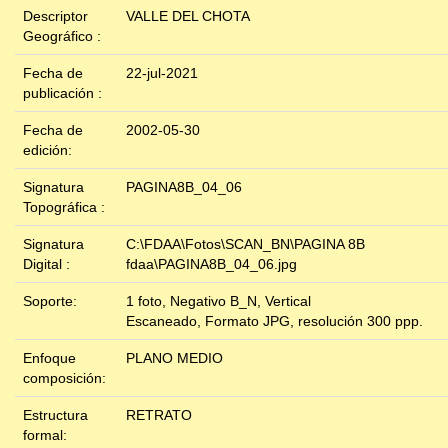
Descriptor
VALLE DEL CHOTA
Geográfico :
Fecha de
22-jul-2021
publicación :
Fecha de
2002-05-30
edición:
Signatura
PAGINA8B_04_06
Topográfica :
Signatura
C:\FDAA\Fotos\SCAN_BN\PAGINA 8B
Digital :
fdaa\PAGINA8B_04_06.jpg
Soporte:
1 foto, Negativo B_N, Vertical
Escaneado, Formato JPG, resolución 300 ppp.
Enfoque
PLANO MEDIO
composición:
Estructura
RETRATO
formal: