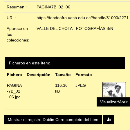
Resumen :
PAGINA7B_02_06
URI :
https://fondoafro.uasb.edu.ec//handle/31000/2271
Aparece en
VALLE DEL CHOTA - FOTOGRAFÍAS B/N
las
colecciones:
Ficheros en este ítem:
Fichero
Descripción
Tamaño
Formato
PAGINA
116,36
JPEG
-7B_02
kB
_06.jpg
Visualizar/Abrir
Mostrar el registro Dublin Core completo del ítem