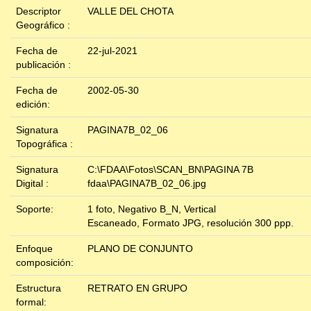
Descriptor
VALLE DEL CHOTA
Geográfico :
Fecha de
22-jul-2021
publicación :
Fecha de
2002-05-30
edición:
Signatura
PAGINA7B_02_06
Topográfica :
Signatura
C:\FDAA\Fotos\SCAN_BN\PAGINA 7B
Digital :
fdaa\PAGINA7B_02_06.jpg
Soporte:
1 foto, Negativo B_N, Vertical
Escaneado, Formato JPG, resolución 300 ppp.
Enfoque
PLANO DE CONJUNTO
composición:
Estructura
RETRATO EN GRUPO
formal: