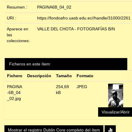
Resumen :
PAGINA6B_04_02
URI :
https://fondoafro.uasb.edu.ec//handle/31000/2261
Aparece en
VALLE DEL CHOTA - FOTOGRAFÍAS B/N
las
colecciones:
Ficheros en este ítem:
Fichero
Descripción
Tamaño
Formato
PAGINA
254,69
JPEG
-6B_04
kB
_02.jpg
Visualizar/Abrir
Mostrar el registro Dublin Core completo del ítem