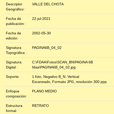
Descriptor
VALLE DEL CHOTA
Geográfico :
Fecha de
22-jul-2021
publicación :
Fecha de
2002-05-30
edición:
Signatura
PAGINA6B_04_02
Topográfica :
Signatura
C:\FDAA\Fotos\SCAN_BN\PAGINA 6B
Digital :
fdaa\PAGINA6B_04_02.jpg
Soporte:
1 foto, Negativo B_N, Vertical
Escaneado, Formato JPG, resolución 300 ppp.
Enfoque
PLANO MEDIO
composición:
Estructura
RETRATO
formal: