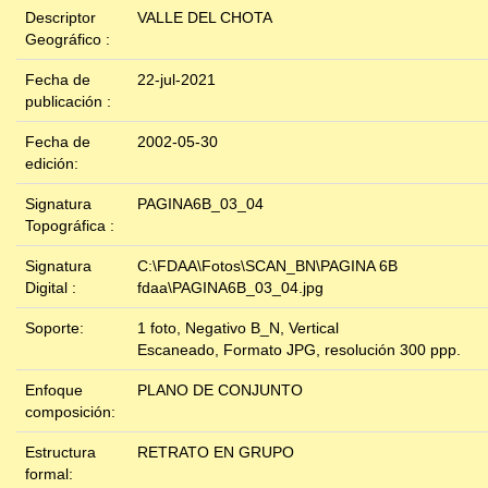
Descriptor
VALLE DEL CHOTA
Geográfico :
Fecha de
22-jul-2021
publicación :
Fecha de
2002-05-30
edición:
Signatura
PAGINA6B_03_04
Topográfica :
Signatura
C:\FDAA\Fotos\SCAN_BN\PAGINA 6B
Digital :
fdaa\PAGINA6B_03_04.jpg
Soporte:
1 foto, Negativo B_N, Vertical
Escaneado, Formato JPG, resolución 300 ppp.
Enfoque
PLANO DE CONJUNTO
composición:
Estructura
RETRATO EN GRUPO
formal: