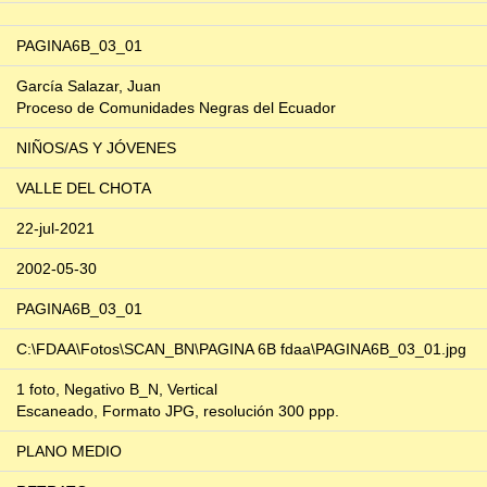
PAGINA6B_03_01
García Salazar, Juan
Proceso de Comunidades Negras del Ecuador
NIÑOS/AS Y JÓVENES
VALLE DEL CHOTA
22-jul-2021
2002-05-30
PAGINA6B_03_01
C:\FDAA\Fotos\SCAN_BN\PAGINA 6B fdaa\PAGINA6B_03_01.jpg
1 foto, Negativo B_N, Vertical
Escaneado, Formato JPG, resolución 300 ppp.
PLANO MEDIO