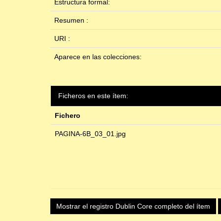
Estructura formal:
Resumen :
URI :
Aparece en las colecciones:
Ficheros en este ítem:
Fichero
PAGINA-6B_03_01.jpg
Mostrar el registro Dublin Core completo del ítem