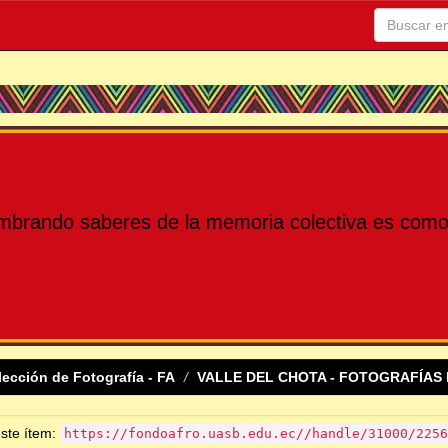
mbrando saberes de la memoria colectiva es como 
lección de Fotografía - FA
VALLE DEL CHOTA - FOTOGRAFÍAS 
este ítem:
https://fondoafro.uasb.edu.ec//handle/31000/2256