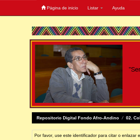
Página de inicio
Listar
Ayuda
Skip
navigation
"Se
Repositorio Digital Fondo Afro-Andino
02. Co
Por favor, use este identificador para citar o enlazar 