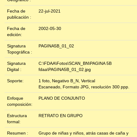
Fecha de
22-jul-2021
publicación :
Fecha de
2002-05-30
edición:
Signatura
PAGINA5B_01_02
Topográfica :
Signatura
C:\FDAA\Fotos\SCAN_BN\PAGINA 5B
Digital :
fdaa\PAGINA5B_01_02.jpg
Soporte:
1 foto, Negativo B_N, Vertical
Escaneado, Formato JPG, resolución 300 ppp.
Enfoque
PLANO DE CONJUNTO
composición:
Estructura
RETRATO EN GRUPO
formal:
Resumen :
Grupo de niñas y niños, atrás casas de caña y