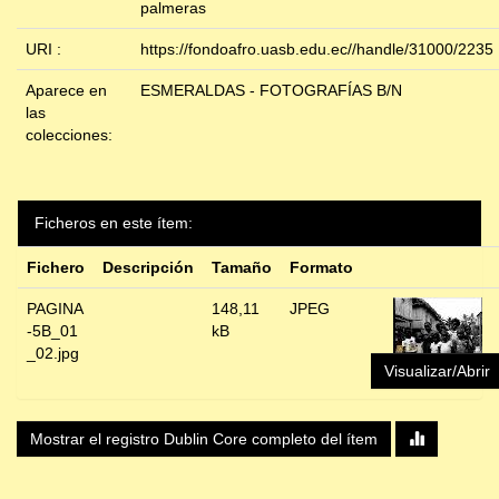
palmeras
URI :
https://fondoafro.uasb.edu.ec//handle/31000/2235
Aparece en
ESMERALDAS - FOTOGRAFÍAS B/N
las
colecciones:
Ficheros en este ítem:
Fichero
Descripción
Tamaño
Formato
PAGINA
148,11
JPEG
-5B_01
kB
_02.jpg
Visualizar/Abrir
Mostrar el registro Dublin Core completo del ítem