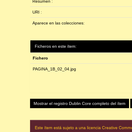
Resumen :
URI :
Aparece en las colecciones:
Ficheros en este ítem:
Fichero
PAGINA_1B_02_04.jpg
Mostrar el registro Dublin Core completo del ítem
Este ítem está sujeto a una licencia Creative Com