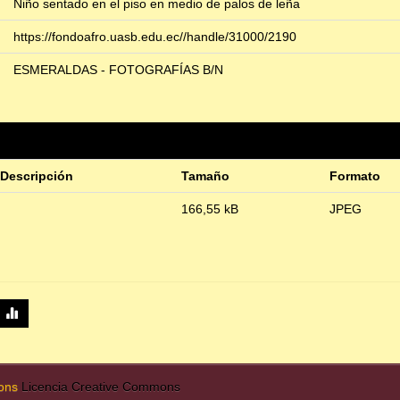
Niño sentado en el piso en medio de palos de leña
https://fondoafro.uasb.edu.ec//handle/31000/2190
ESMERALDAS - FOTOGRAFÍAS B/N
Descripción
Tamaño
Formato
166,55 kB
JPEG
mons
Licencia Creative Commons