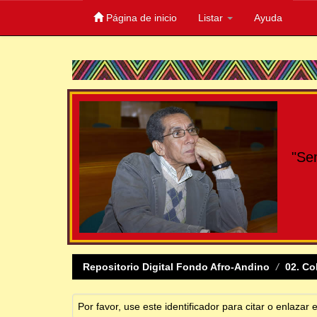
Página de inicio
Listar
Ayuda
Skip
navigation
"Se
Repositorio Digital Fondo Afro-Andino
02. Co
Por favor, use este identificador para citar o enlazar 