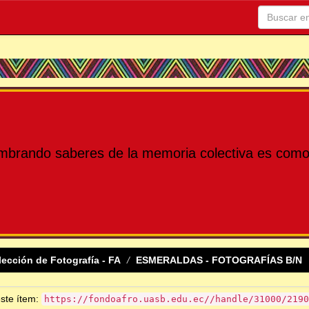
mbrando saberes de la memoria colectiva es como 
lección de Fotografía - FA
ESMERALDAS - FOTOGRAFÍAS B/N
este ítem:
https://fondoafro.uasb.edu.ec//handle/31000/2190