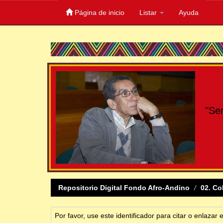
Página de inicio
Listar
Ayuda
Skip
navigation
"Se
Repositorio Digital Fondo Afro-Andino
02. Co
Por favor, use este identificador para citar o enlazar 