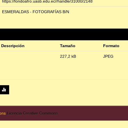
https://fondoafro.uasb.edu.ec//handle/31000/2148
ESMERALDAS - FOTOGRAFÍAS B/N
Descripción
Tamaño
Formato
227,2 kB
JPEG
mons
Licencia Creative Commons