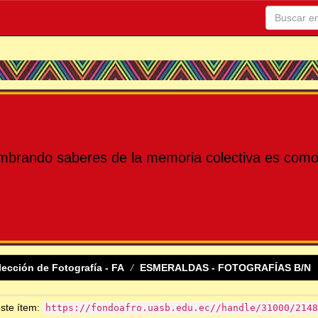
mbrando saberes de la memoria colectiva es como 
lección de Fotografía - FA
ESMERALDAS - FOTOGRAFÍAS B/N
este ítem:
https://fondoafro.uasb.edu.ec//handle/31000/2148