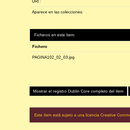
URI :
Aparece en las colecciones:
Ficheros en este ítem:
Fichero
PAGINA102_02_03.jpg
Mostrar el registro Dublin Core completo del ítem
Este ítem está sujeto a una licencia Creative Com