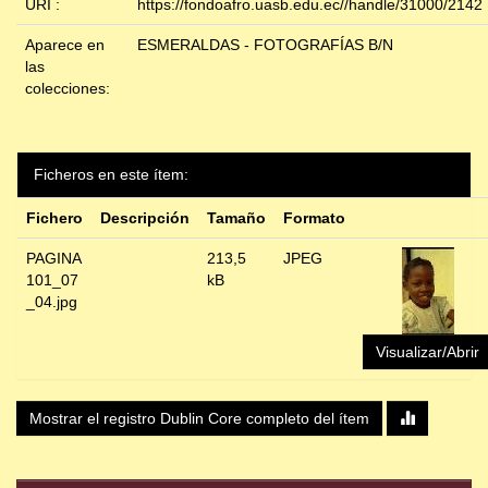
URI :
https://fondoafro.uasb.edu.ec//handle/31000/2142
Aparece en
ESMERALDAS - FOTOGRAFÍAS B/N
las
colecciones:
Ficheros en este ítem:
Fichero
Descripción
Tamaño
Formato
PAGINA
213,5
JPEG
101_07
kB
_04.jpg
Visualizar/Abrir
Mostrar el registro Dublin Core completo del ítem