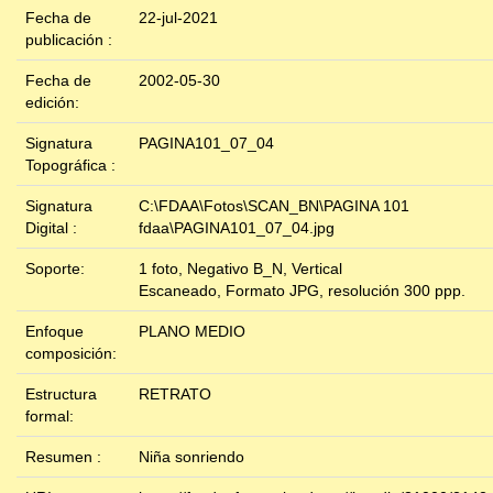
Fecha de
22-jul-2021
publicación :
Fecha de
2002-05-30
edición:
Signatura
PAGINA101_07_04
Topográfica :
Signatura
C:\FDAA\Fotos\SCAN_BN\PAGINA 101
Digital :
fdaa\PAGINA101_07_04.jpg
Soporte:
1 foto, Negativo B_N, Vertical
Escaneado, Formato JPG, resolución 300 ppp.
Enfoque
PLANO MEDIO
composición:
Estructura
RETRATO
formal:
Resumen :
Niña sonriendo