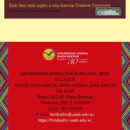
Este ítem está sujeto a una licencia Creative Commons
Licencia Creative Commons
UNIVERSIDAD ANDINA SIMÓN BOLÍVAR, SEDE
ECUADOR
FONDO DOCUMENTAL AFRO-ANDINO JUAN GARCÍA
SALAZAR
Toledo N22-80 (Plaza Brasilia)
Teléfonos (593 2) 3228085
Quito - ECUADOR
E-mail:
fondoafro@uasb.edu.ec
https://fondoafro.uasb.edu.ec