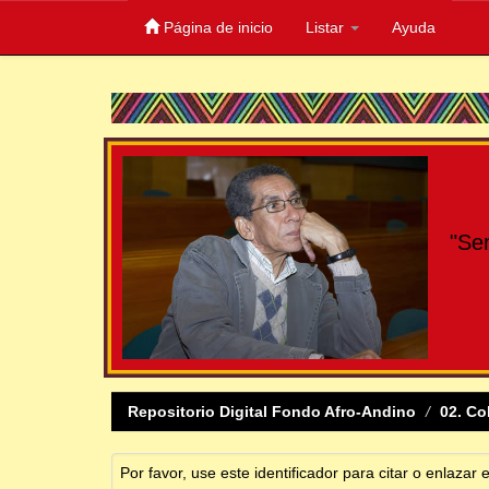
Página de inicio
Listar
Ayuda
Skip
navigation
"Se
Repositorio Digital Fondo Afro-Andino
02. Co
Por favor, use este identificador para citar o enlazar 