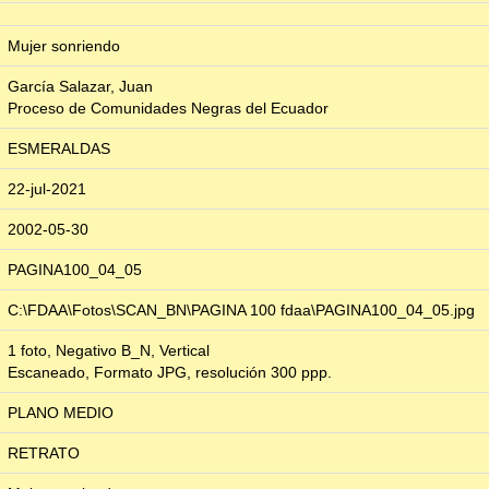
Mujer sonriendo
García Salazar, Juan
Proceso de Comunidades Negras del Ecuador
ESMERALDAS
22-jul-2021
2002-05-30
PAGINA100_04_05
C:\FDAA\Fotos\SCAN_BN\PAGINA 100 fdaa\PAGINA100_04_05.jpg
1 foto, Negativo B_N, Vertical
Escaneado, Formato JPG, resolución 300 ppp.
PLANO MEDIO
RETRATO