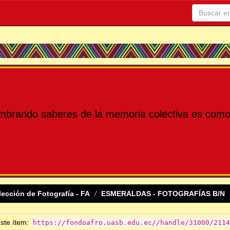
mbrando saberes de la memoria colectiva es como 
lección de Fotografía - FA
ESMERALDAS - FOTOGRAFÍAS B/N
este ítem:
https://fondoafro.uasb.edu.ec//handle/31000/2114