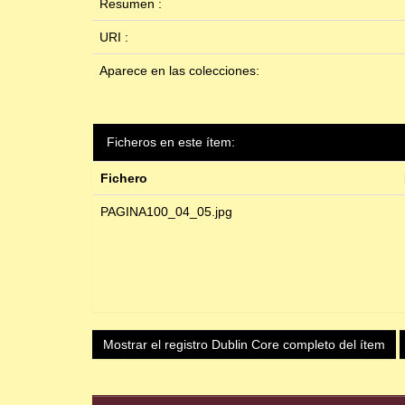
Resumen :
URI :
Aparece en las colecciones:
Ficheros en este ítem:
Fichero
PAGINA100_04_05.jpg
Mostrar el registro Dublin Core completo del ítem