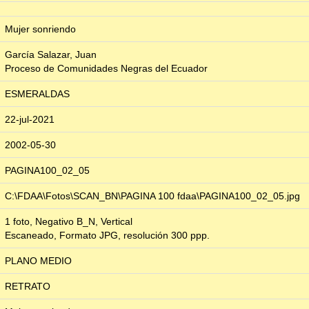
Mujer sonriendo
García Salazar, Juan
Proceso de Comunidades Negras del Ecuador
ESMERALDAS
22-jul-2021
2002-05-30
PAGINA100_02_05
C:\FDAA\Fotos\SCAN_BN\PAGINA 100 fdaa\PAGINA100_02_05.jpg
1 foto, Negativo B_N, Vertical
Escaneado, Formato JPG, resolución 300 ppp.
PLANO MEDIO
RETRATO