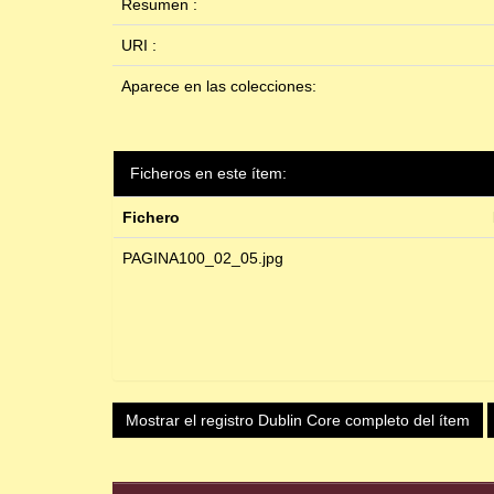
Resumen :
URI :
Aparece en las colecciones:
Ficheros en este ítem:
Fichero
PAGINA100_02_05.jpg
Mostrar el registro Dublin Core completo del ítem