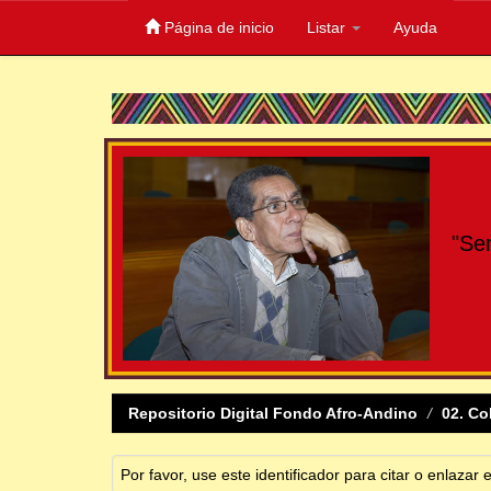
Página de inicio
Listar
Ayuda
Skip
navigation
"Se
Repositorio Digital Fondo Afro-Andino
02. Co
Por favor, use este identificador para citar o enlazar 