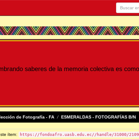
mbrando saberes de la memoria colectiva es como 
lección de Fotografía - FA
ESMERALDAS - FOTOGRAFÍAS B/N
este ítem:
https://fondoafro.uasb.edu.ec//handle/31000/2109