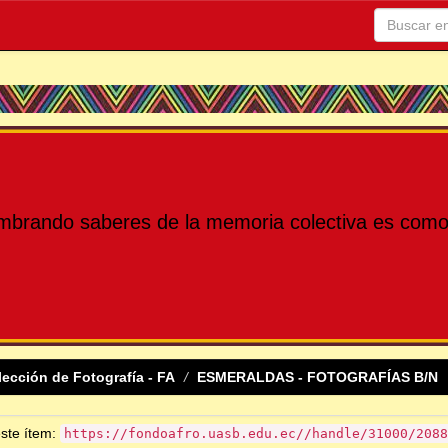
mbrando saberes de la memoria colectiva es como 
lección de Fotografía - FA
ESMERALDAS - FOTOGRAFÍAS B/N
este ítem:
https://fondoafro.uasb.edu.ec//handle/31000/2088