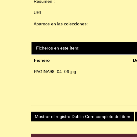
Resumen :
URI :
Aparece en las colecciones:
Ficheros en este ítem:
Fichero
D
PAGINA98_04_06.jpg
Mostrar el registro Dublin Core completo del ítem