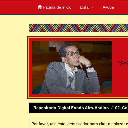
Página de inicio
Listar
Ayuda
Skip
navigation
"Se
Repositorio Digital Fondo Afro-Andino
02. Co
Por favor, use este identificador para citar o enlazar 