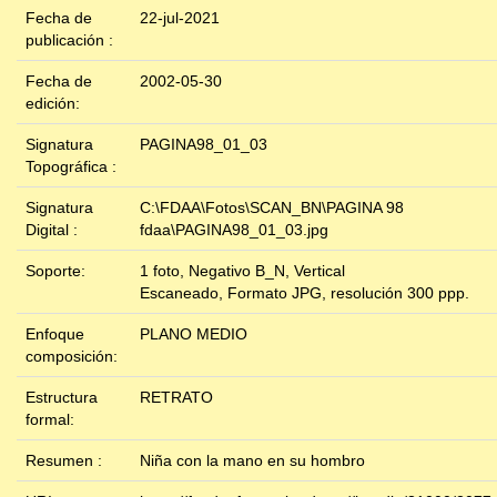
Fecha de
22-jul-2021
publicación :
Fecha de
2002-05-30
edición:
Signatura
PAGINA98_01_03
Topográfica :
Signatura
C:\FDAA\Fotos\SCAN_BN\PAGINA 98
Digital :
fdaa\PAGINA98_01_03.jpg
Soporte:
1 foto, Negativo B_N, Vertical
Escaneado, Formato JPG, resolución 300 ppp.
Enfoque
PLANO MEDIO
composición:
Estructura
RETRATO
formal:
Resumen :
Niña con la mano en su hombro