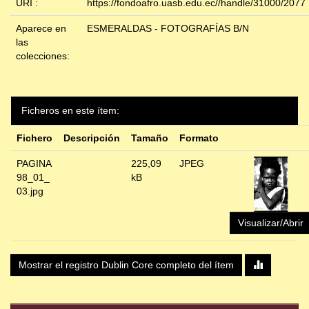
URI :
https://fondoafro.uasb.edu.ec//handle/31000/2077
Aparece en
ESMERALDAS - FOTOGRAFÍAS B/N
las
colecciones:
Ficheros en este ítem:
Fichero
Descripción
Tamaño
Formato
PAGINA
225,09
JPEG
98_01_
kB
03.jpg
Visualizar/Abrir
Mostrar el registro Dublin Core completo del ítem