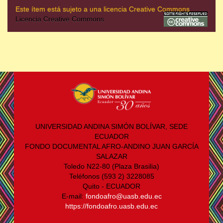
Este ítem está sujeto a una licencia Creative Commons
Licencia Creative Commons
UNIVERSIDAD ANDINA SIMÓN BOLÍVAR, SEDE
ECUADOR
FONDO DOCUMENTAL AFRO-ANDINO JUAN GARCÍA
SALAZAR
Toledo N22-80 (Plaza Brasilia)
Teléfonos (593 2) 3228085
Quito - ECUADOR
E-mail:
fondoafro@uasb.edu.ec
https://fondoafro.uasb.edu.ec