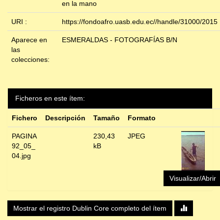
en la mano
URI :
https://fondoafro.uasb.edu.ec//handle/31000/2015
Aparece en
ESMERALDAS - FOTOGRAFÍAS B/N
las
colecciones:
Ficheros en este ítem:
Fichero
Descripción
Tamaño
Formato
PAGINA
230,43
JPEG
92_05_
kB
04.jpg
Visualizar/Abrir
Mostrar el registro Dublin Core completo del ítem