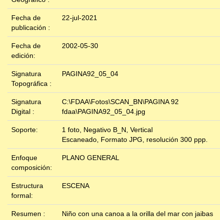
Fecha de
22-jul-2021
publicación :
Fecha de
2002-05-30
edición:
Signatura
PAGINA92_05_04
Topográfica :
Signatura
C:\FDAA\Fotos\SCAN_BN\PAGINA 92
Digital :
fdaa\PAGINA92_05_04.jpg
Soporte:
1 foto, Negativo B_N, Vertical
Escaneado, Formato JPG, resolución 300 ppp.
Enfoque
PLANO GENERAL
composición:
Estructura
ESCENA
formal:
Resumen :
Niño con una canoa a la orilla del mar con jaibas