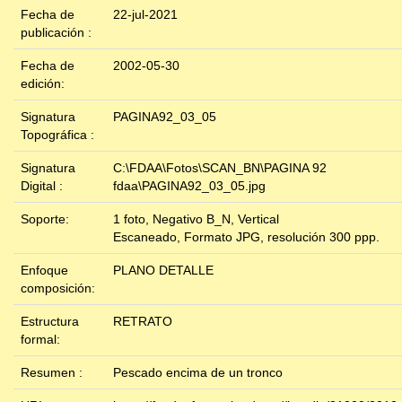
Fecha de
22-jul-2021
publicación :
Fecha de
2002-05-30
edición:
Signatura
PAGINA92_03_05
Topográfica :
Signatura
C:\FDAA\Fotos\SCAN_BN\PAGINA 92
Digital :
fdaa\PAGINA92_03_05.jpg
Soporte:
1 foto, Negativo B_N, Vertical
Escaneado, Formato JPG, resolución 300 ppp.
Enfoque
PLANO DETALLE
composición:
Estructura
RETRATO
formal:
Resumen :
Pescado encima de un tronco