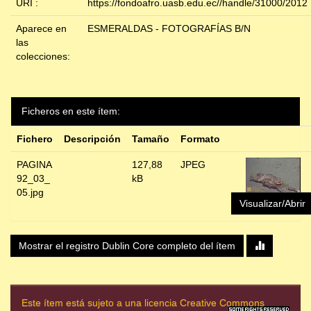
URI :
https://fondoafro.uasb.edu.ec//handle/31000/2012
Aparece en
ESMERALDAS - FOTOGRAFÍAS B/N
las
colecciones:
Ficheros en este ítem:
Fichero
Descripción
Tamaño
Formato
PAGINA
127,88
JPEG
92_03_
kB
05.jpg
Visualizar/Abrir
Mostrar el registro Dublin Core completo del ítem
Este ítem está sujeto a una licencia Creative Commons