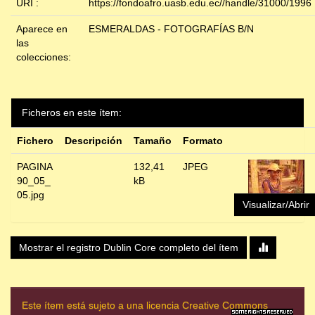
URI :
https://fondoafro.uasb.edu.ec//handle/31000/1996
Aparece en
ESMERALDAS - FOTOGRAFÍAS B/N
las
colecciones:
Ficheros en este ítem:
Fichero
Descripción
Tamaño
Formato
PAGINA
132,41
JPEG
90_05_
kB
05.jpg
Visualizar/Abrir
Mostrar el registro Dublin Core completo del ítem
Este ítem está sujeto a una licencia Creative Commons