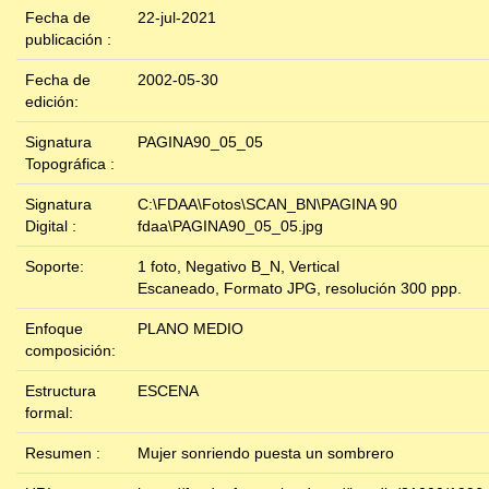
Fecha de
22-jul-2021
publicación :
Fecha de
2002-05-30
edición:
Signatura
PAGINA90_05_05
Topográfica :
Signatura
C:\FDAA\Fotos\SCAN_BN\PAGINA 90
Digital :
fdaa\PAGINA90_05_05.jpg
Soporte:
1 foto, Negativo B_N, Vertical
Escaneado, Formato JPG, resolución 300 ppp.
Enfoque
PLANO MEDIO
composición:
Estructura
ESCENA
formal:
Resumen :
Mujer sonriendo puesta un sombrero